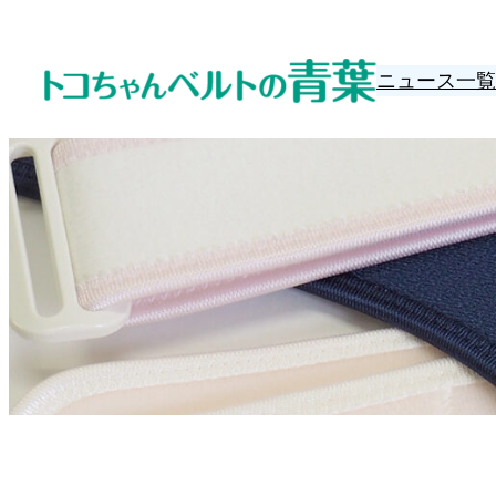
内
容
ニュース一覧
を
ス
キ
ッ
プ