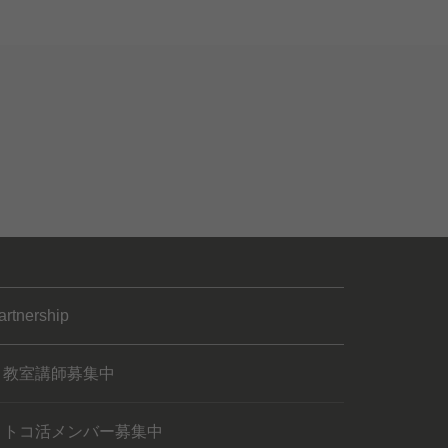
artnership
教室講師募集中
トコ活メンバー募集中